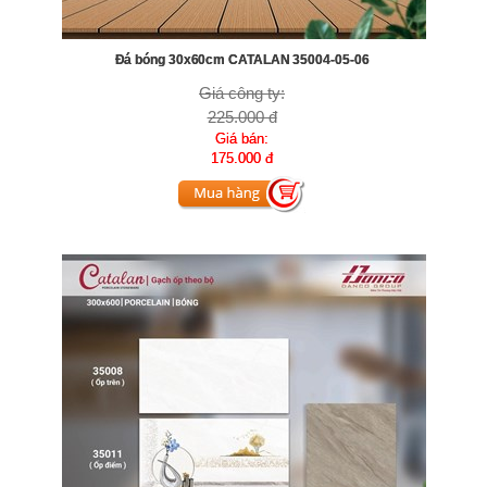
Đá bóng 30x60cm CATALAN 35004-05-06
Giá công ty:
225.000 đ
Giá bán:
175.000 đ