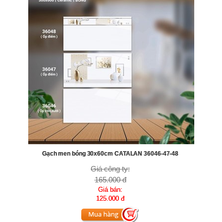
Gạch men bóng 30x60cm CATALAN 36046-47-48
Giá công ty:
165.000 đ
Giá bán:
125.000 đ