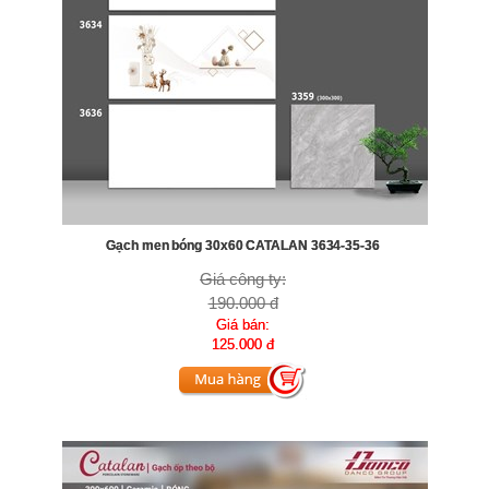
Gạch men bóng 30x60 CATALAN 3634-35-36
Giá công ty:
190.000 đ
Giá bán:
125.000 đ