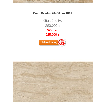
Gạch Catalan 40x80 cm 4801
Giá công ty:
280.000 đ
Giá bán:
235.000 đ