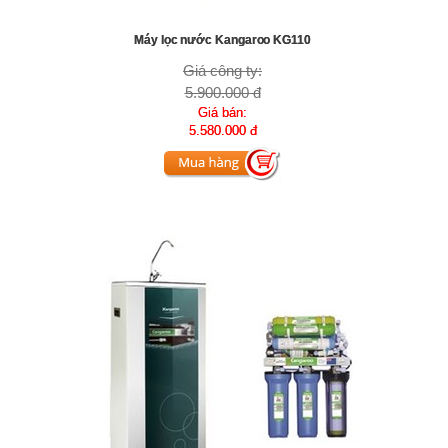
Máy lọc nước Kangaroo KG110
Giá công ty:
5.900.000 đ
Giá bán:
5.580.000 đ