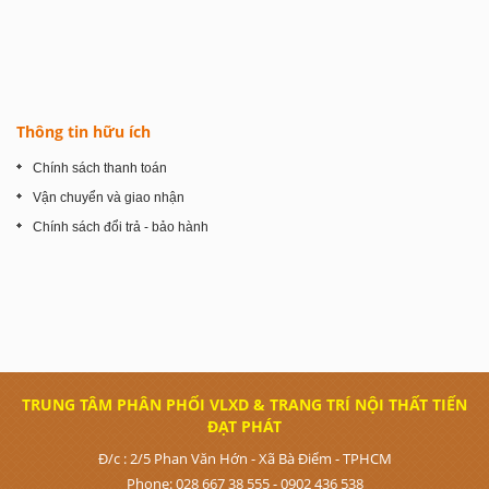
Thông tin hữu ích
Chính sách thanh toán
Vận chuyển và giao nhận
Chính sách đổi trả - bảo hành
TRUNG TÂM PHÂN PHỐI VLXD & TRANG TRÍ NỘI THẤT TIẾN
ĐẠT PHÁT
Đ/c : 2/5 Phan Văn Hớn - Xã Bà Điểm - TPHCM
Phone:
028 667 38 555 - 0902 436 538