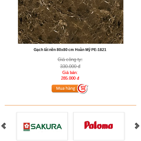
Gạch lát nền 80x80 cm Hoàn Mỹ PE-1821
Giá công ty:
330.000 đ
Giá bán:
285.000 đ