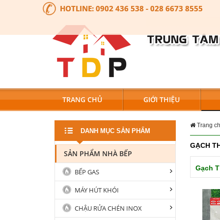
HOTLINE:
0902 436 538 - 028 6673 8555
TRANG CHỦ
GIỚI THIỆU
Trang c
DANH MỤC SẢN PHẨM
GẠCH T
SẢN PHẨM NHÀ BẾP
Gạch T
BẾP GAS
MÁY HÚT KHÓI
CHẬU RỬA CHÉN INOX