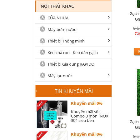
NỘI THẤT KHÁC
Gạch 
CỬA NHỰA
Gr
Giá 
Máy bơm nước
Gi
Thiết bị Thông minh
Keo chà ron - Keo dán gạch
Thiết bị Gia dụng RAPIDO
Máy lọc nước
TIN KHUYẾN MÃI
Khuyến mãi 0%
Khuyến mãi sốc
Combo 3 món INOX
304 siêu bền
Gạch 
Gr
Khuyến mãi 0%
Giá 