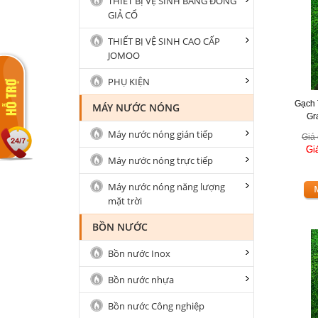
THIẾT BỊ VỆ SINH BẰNG ĐỒNG
GIẢ CỔ
THIẾT BỊ VỆ SINH CAO CẤP
JOMOO
PHỤ KIỆN
Gạch 
MÁY NƯỚC NÓNG
Gr
Máy nước nóng gián tiếp
Giá 
Gi
Máy nước nóng trực tiếp
Máy nước nóng năng lượng
mặt trời
BỒN NƯỚC
Bồn nước Inox
Bồn nước nhựa
Bồn nước Công nghiệp