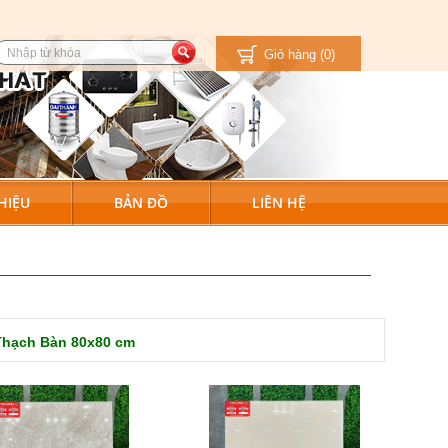
Giỏ hàng
(0)
HIỆU
BẢN ĐỒ
LIÊN HỆ
Thạch Bàn 80x80 cm