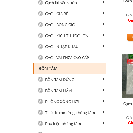
Gạch 
Gạch lát sân vườn
GẠCH GIÁ RẺ
Giá 
Gi
GẠCH BÔNG GIÓ
GẠCH KÍCH THƯỚC LỚN
GẠCH NHẬP KHẨU
GẠCH VALENZA CAO CẤP
BỒN TẮM
BỒN TẮM ĐỨNG
BỒN TẮM NẰM
PHÒNG XÔNG HƠI
Gạch 
Thiết bị cảm ứng phòng tắm
Giá 
Phụ kiện phòng tắm
Gi