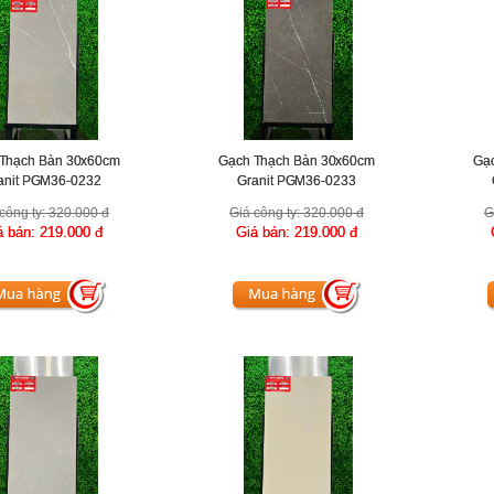
Thạch Bàn 30x60cm
Gạch Thạch Bàn 30x60cm
Gạ
anit PGM36-0232
Granit PGM36-0233
công ty:
320.000 đ
Giá công ty:
320.000 đ
G
á bán:
219.000 đ
Giá bán:
219.000 đ