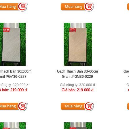
Thạch Bàn 30x60cm
Gạch Thạch Bàn 30x60cm
Gạ
anit PGM36-0227
Granit PGM36-0229
công ty:
320.000 đ
Giá công ty:
320.000 đ
G
á bán:
219.000 đ
Giá bán:
219.000 đ