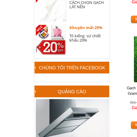
Gi
CÁCH CHỌN GẠCH
LÁT NỀN
Khuyến mãi 25%
Tô kiếng- sứ chiết
khấu 20%
CHÚNG TÔI TRÊN FACEBOOK
Gạch 
QUẢNG CÁO
Gran
Giá 
Gi