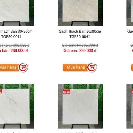
Thạch Bàn 80x80cm
Gạch Thạch Bàn 80x80cm
Gạ
TGB80-0011
TGB80-0041
công ty:
390.000 đ
Giá công ty:
395.000 đ
G
á bán:
289.000 đ
Giá bán:
289.000 đ