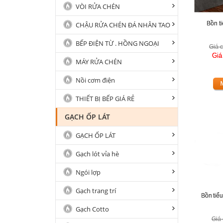
VÒI RỬA CHÉN
Bồn t
CHẬU RỬA CHÉN ĐÁ NHÂN TAO
BẾP ĐIỆN TỪ . HỒNG NGOẠI
Giá c
Giá
MÁY RỬA CHÉN
Nồi cơm điện
THIẾT BỊ BẾP GIÁ RẺ
GẠCH ỐP LÁT
GẠCH ỐP LÁT
Gạch lót vỉa hè
Ngói lợp
Gạch trang trí
Bồn tiể
Gạch Cotto
Giá 