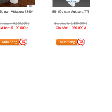
iểu nam Viglacera BS604
Bồn tiểu nam Viglacera TT5
á công ty:
6.500.000 đ
Giá công ty:
1.380.000 đ
iá bán:
5.100.000 đ
Giá bán:
1.050.000 đ