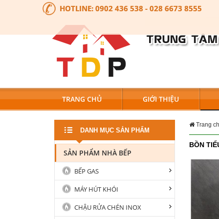
HOTLINE:
0902 436 538 - 028 6673 8555
TRANG CHỦ
GIỚI THIỆU
Trang c
DANH MỤC SẢN PHẨM
BỒN TIỂ
SẢN PHẨM NHÀ BẾP
BẾP GAS
MÁY HÚT KHÓI
CHẬU RỬA CHÉN INOX