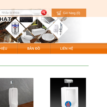
Giỏ hàng
(0)
HIỆU
BẢN ĐỒ
LIÊN HỆ