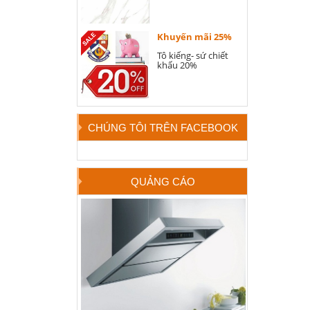
Khuyến mãi 25%
Tô kiếng- sứ chiết
khấu 20%
CHÚNG TÔI TRÊN FACEBOOK
QUẢNG CÁO