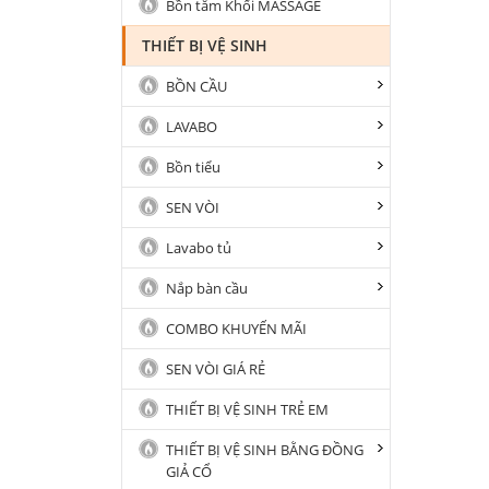
Bồn tắm Khối MASSAGE
THIẾT BỊ VỆ SINH
BỒN CẦU
LAVABO
Bồn tiểu
SEN VÒI
Lavabo tủ
Nắp bàn cầu
COMBO KHUYẾN MÃI
SEN VÒI GIÁ RẺ
THIẾT BỊ VỆ SINH TRẺ EM
THIẾT BỊ VỆ SINH BẰNG ĐỒNG
GIẢ CỔ