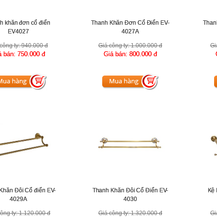
h khăn đơn cổ điển
Thanh Khăn Đơn Cổ Điển EV-
Than
EV4027
4027A
công ty:
940.000 đ
Giá công ty:
1.000.000 đ
Gi
á bán:
750.000 đ
Giá bán:
800.000 đ
Khăn Đôi Cổ điển EV-
Thanh Khăn Đôi Cổ Điển EV-
Kệ 
4029A
4030
ông ty:
1.120.000 đ
Giá công ty:
1.320.000 đ
Gi