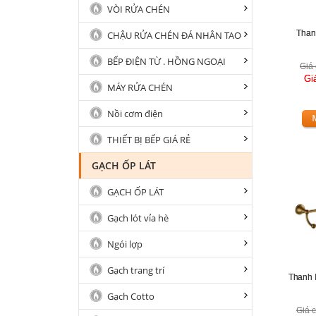
VÒI RỬA CHÉN
Than
CHẬU RỬA CHÉN ĐÁ NHÂN TAO
BẾP ĐIỆN TỪ . HỒNG NGOẠI
Giá 
Gi
MÁY RỬA CHÉN
Nồi cơm điện
THIẾT BỊ BẾP GIÁ RẺ
GẠCH ỐP LÁT
GẠCH ỐP LÁT
Gạch lót vỉa hè
Ngói lợp
Gạch trang trí
Thanh 
Gạch Cotto
Giá c