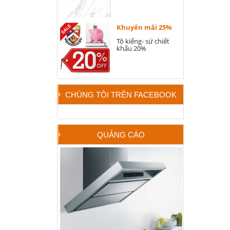
Khuyến mãi 25%
Tô kiếng- sứ chiết
khấu 20%
CHÚNG TÔI TRÊN FACEBOOK
QUẢNG CÁO