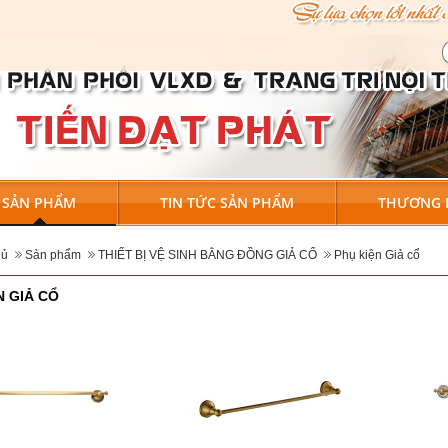
SẢN PHẨM
TIN TỨC SẢN PHẨM
THƯƠNG 
hủ
Sản phẩm
THIẾT BỊ VỆ SINH BẰNG ĐỒNG GIẢ CỔ
Phụ kiện Giả cổ
N GIẢ CỔ