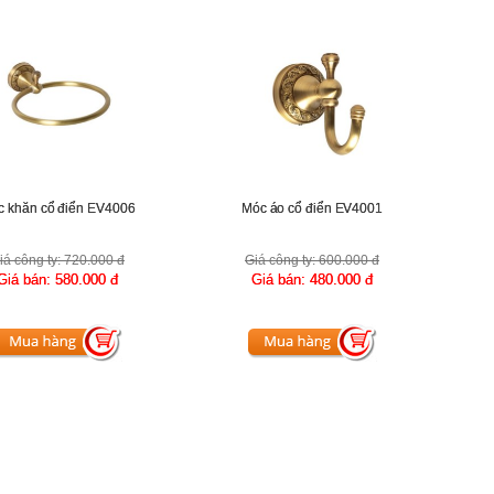
 khăn cổ điển EV4006
Móc áo cổ điển EV4001
iá công ty:
720.000 đ
Giá công ty:
600.000 đ
Giá bán:
580.000 đ
Giá bán:
480.000 đ