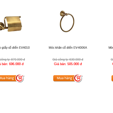
o giấy cổ điển EV4010
Móc khăn cổ điển EV-4006A
Móc
công ty:
870.000 đ
Giá công ty:
630.000 đ
G
á bán:
696.000 đ
Giá bán:
505.000 đ