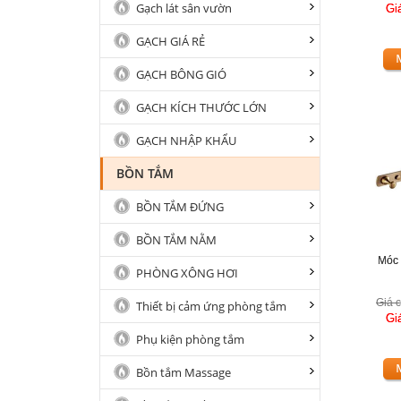
Gạch lát sân vườn
Gi
GẠCH GIÁ RẺ
GẠCH BÔNG GIÓ
GẠCH KÍCH THƯỚC LỚN
GẠCH NHẬP KHẨU
BỒN TẮM
BỒN TẮM ĐỨNG
BỒN TẮM NẰM
Móc 
PHÒNG XÔNG HƠI
Giá c
Thiết bị cảm ứng phòng tắm
Gi
Phụ kiện phòng tắm
Bồn tắm Massage