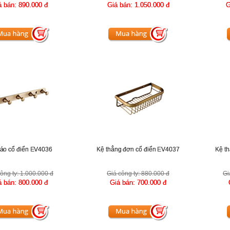
á bán:
890.000 đ
Giá bán:
1.050.000 đ
G
áo cổ điển EV4036
Kệ thẳng đơn cổ điển EV4037
Kệ t
ông ty:
1.000.000 đ
Giá công ty:
880.000 đ
Gi
á bán:
800.000 đ
Giá bán:
700.000 đ