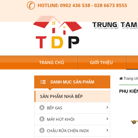
HOTLINE:
0902 436 538 - 028 6673 8555
TRANG CHỦ
GIỚI THIỆU
Trang c
DANH MỤC SẢN PHẨM
PHỤ KIỆ
SẢN PHẨM NHÀ BẾP
BẾP GAS
MÁY HÚT KHÓI
CHẬU RỬA CHÉN INOX