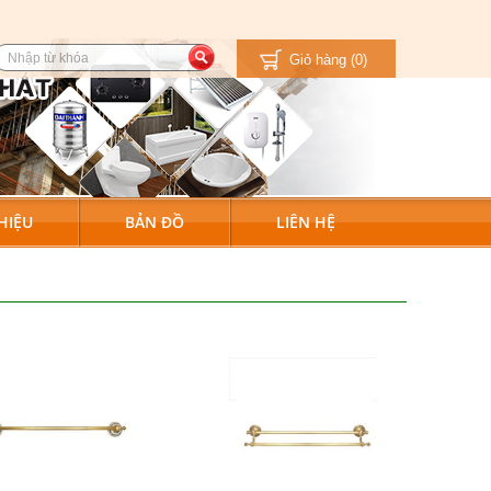
Giỏ hàng
(0)
HIỆU
BẢN ĐỒ
LIÊN HỆ