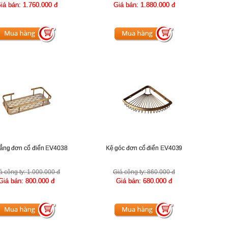
iá bán:
1.760.000 đ
Giá bán:
1.880.000 đ
hẳng đơn cổ điển EV4038
Kệ góc đơn cổ điển EV4039
á công ty:
1.000.000 đ
Giá công ty:
860.000 đ
Giá bán:
800.000 đ
Giá bán:
680.000 đ