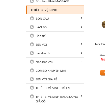
Bồn tắm Khối MASSAGE
THIẾT BỊ VỆ SINH
BỒN CẦU
LAVABO
Bồn tiểu
SEN VÒI
Móc tre
Lavabo tủ
Giá 
Gi
Nắp bàn cầu
COMBO KHUYẾN MÃI
SEN VÒI GIÁ RẺ
THIẾT BỊ VỆ SINH TRẺ EM
THIẾT BỊ VỆ SINH BẰNG ĐỒNG
GIẢ CỔ