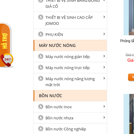
THIẾT BỊ VỆ SINH BẰNG ĐỒNG
GIẢ CỔ
THIẾT BỊ VỆ SINH CAO CẤP
JOMOO
PHỤ KIỆN
Phòng t
MÁY NƯỚC NÓNG
Giá c
Máy nước nóng gián tiếp
Giá
Máy nước nóng trực tiếp
Máy nước nóng năng lượng
mặt trời
BỒN NƯỚC
Bồn nước Inox
Bồn nước nhựa
Bồn nước Công nghiệp