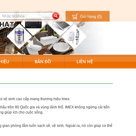
Giỏ hàng
(0)
HIỆU
BẢN ĐỒ
LIÊN HỆ
bị vệ sinh cao cấp mang thương hiệu Imex.
hẩu trên 80 Quốc gia và vùng lãnh thổ. IMEX không ngừng cải tiến
ờng giúp ích cho cuộc sống.
 gian phòng tắm luôn sạch sẽ, vệ sinh. Ngoài ra, nó còn giúp cơ thể