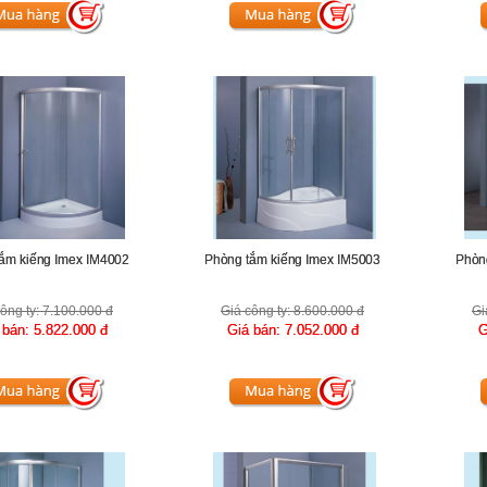
ắm kiếng Imex IM4002
Phòng tắm kiếng Imex IM5003
Phòn
ông ty:
7.100.000 đ
Giá công ty:
8.600.000 đ
Gi
 bán:
5.822.000 đ
Giá bán:
7.052.000 đ
G