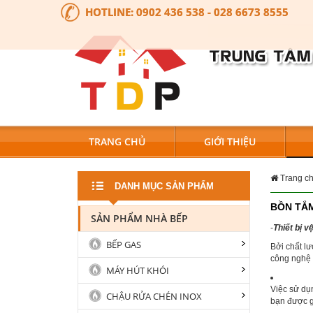
HOTLINE:
0902 436 538 - 028 6673 8555
TRANG CHỦ
GIỚI THIỆU
Trang c
DANH MỤC SẢN PHẨM
BỒN TẮM
SẢN PHẨM NHÀ BẾP
-
Thiết bị 
BẾP GAS
Bởi chất l
công nghệ n
MÁY HÚT KHÓI
Việc sử du
CHẬU RỬA CHÉN INOX
bạn được g