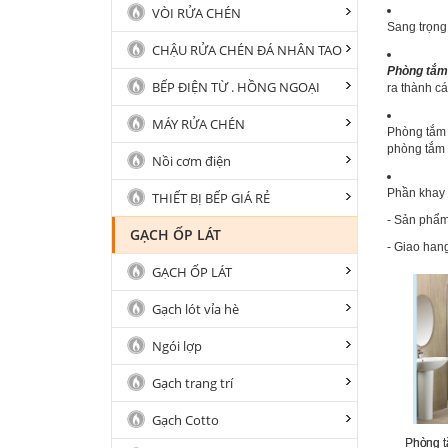
VÒI RỬA CHÉN
Sang trọng
CHẬU RỬA CHÉN ĐÁ NHÂN TAO
Phòng tắm
BẾP ĐIỆN TỪ . HỒNG NGOẠI
ra thành c
MÁY RỬA CHÉN
Phòng tắm
phòng tắm 
Nồi cơm điện
Phần khay đ
THIẾT BỊ BẾP GIÁ RẺ
- Sản phẩ
GẠCH ỐP LÁT
- Giao han
GẠCH ỐP LÁT
Gạch lót vỉa hè
Ngói lợp
Gạch trang trí
Gạch Cotto
Phòng t