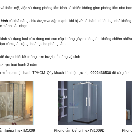
 và thẩm mỹ, việc sử dụng phòng tắm kính sẽ khiến không gian phòng tắm nhà
 kính
có khả năng chiu được va đập mạnh, khi bị vỡ sẽ thành nhiều hạt nhỏ không
ác mảnh sắc nhọn.
 kính sử dụng loại cửa đóng mở cao cấp không gây ra tiếng ồn, không chiếm n
tạo cảm giác rộng thoáng cho phòng tắm.
ế được thiết kế chống trơn trượt, dễ dàng vệ sinh
m được baỏ hanh 3 năm
g miễn phí nội thanh TPHCM. Qúy khách liên hệ trực tiếp
0902436538
để có giá tốt
ắm kiếng Imex IM1009
Phòng tắm kiếng Imex IM1009D
Phòng