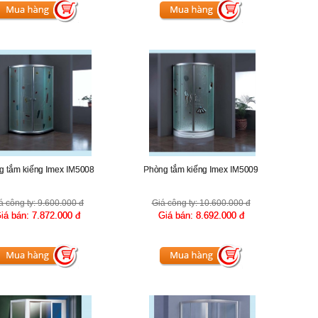
g tắm kiếng Imex IM5008
Phòng tắm kiếng Imex IM5009
á công ty:
9.600.000 đ
Giá công ty:
10.600.000 đ
iá bán:
7.872.000 đ
Giá bán:
8.692.000 đ