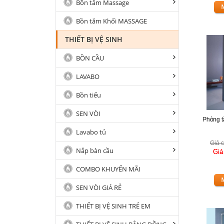
Bồn tắm Massage
Bồn tắm Khối MASSAGE
THIẾT BỊ VỆ SINH
BỒN CẦU
LAVABO
Bồn tiểu
SEN VÒI
Phòng t
Lavabo tủ
Giá c
Nắp bàn cầu
Giá
COMBO KHUYẾN MÃI
SEN VÒI GIÁ RẺ
THIẾT BỊ VỆ SINH TRẺ EM