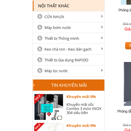
NỘI THẤT KHÁC
Phòng t
CỬA NHỰA
Giá c
Máy bơm nước
Giá
Thiết bị Thông minh
Keo chà ron - Keo dán gạch
Thiết bị Gia dụng RAPIDO
Máy lọc nước
TIN KHUYẾN MÃI
Khuyến mãi 0%
Khuyến mãi sốc
Combo 3 món INOX
Phòng t
304 siêu bền
Khuyến mãi 0%
Giá c
Giá