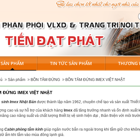
SẢN PHẨM
TIN TỨC SẢN PHẨM
THƯƠNG 
hủ
Sản phẩm
BỒN TẮM ĐỨNG
BỒN TẮM ĐỨNG IMEX VIỆT NHẬT
 ĐỨNG IMEX VIỆT NHẬT
vệ sinh Imex Nhật Bản
được thành lập năm 1962, chuyên chế tạo và sản xuất Thiết 
ượng cao và sự hỗ trợ của khách hàng
Imex
đã tăng trưởng nhanh và ổn định xuất k
âng cao năng suất và chất lượng thiết bị vệ sinh hiện đại , thân thiện với môi trư
̣ng
Cabin phòng tắm kính
giúp ngăn nước bắn ra ngoài trong khi tắm giữ cho không
iữ ấm khi tắm vào mùa đông lạnh giá.