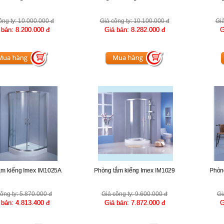
ông ty:
10.000.000 đ
Giá công ty:
10.100.000 đ
Giá
 bán:
8.200.000 đ
Giá bán:
8.282.000 đ
G
ắm kiếng Imex IM1025A
Phòng tắm kiếng Imex IM1029
Phòn
ông ty:
5.870.000 đ
Giá công ty:
9.600.000 đ
Gi
 bán:
4.813.400 đ
Giá bán:
7.872.000 đ
G