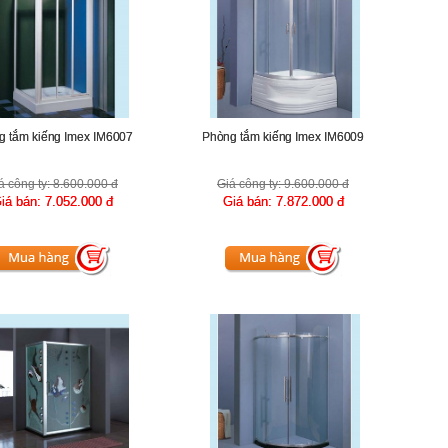
g tắm kiếng Imex IM6007
Phòng tắm kiếng Imex IM6009
á công ty:
8.600.000 đ
Giá công ty:
9.600.000 đ
iá bán:
7.052.000 đ
Giá bán:
7.872.000 đ