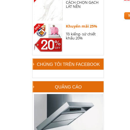
CÁCH CHỌN GẠCH
LÁT NỀN
Khuyến mãi 25%
Tô kiếng- sứ chiết
khấu 20%
CHÚNG TÔI TRÊN FACEBOOK
QUẢNG CÁO