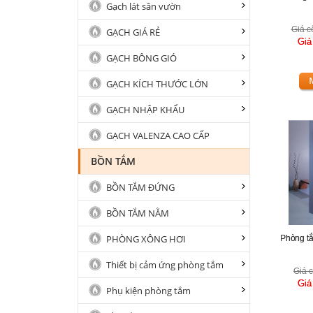
Gạch lát sân vườn
Giá c
GẠCH GIÁ RẺ
Giá
GẠCH BÔNG GIÓ
GẠCH KÍCH THƯỚC LỚN
GẠCH NHẬP KHẨU
GẠCH VALENZA CAO CẤP
BỒN TẮM
BỒN TẮM ĐỨNG
BỒN TẮM NẰM
PHÒNG XÔNG HƠI
Phòng t
Thiết bị cảm ứng phòng tắm
Giá c
Giá
Phụ kiện phòng tắm