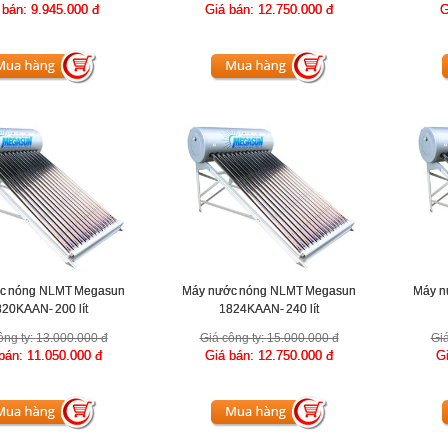
 bán:
9.945.000 đ
Giá bán:
12.750.000 đ
G
c nóng NLMT Megasun
Máy nước nóng NLMT Megasun
Máy n
20KAAN- 200 lít
1824KAAN- 240 lít
ông ty:
13.000.000 đ
Giá công ty:
15.000.000 đ
Giá
 bán:
11.050.000 đ
Giá bán:
12.750.000 đ
G