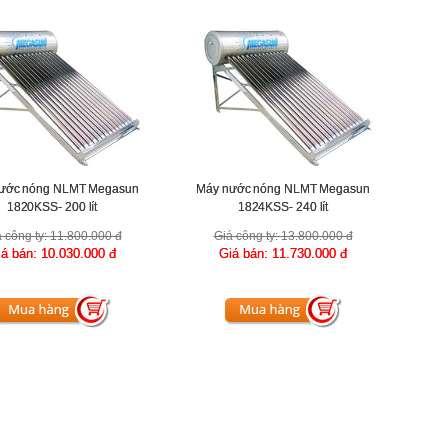
ước nóng NLMT Megasun
Máy nước nóng NLMT Megasun
1820KSS- 200 lít
1824KSS- 240 lít
 công ty:
11.800.000 đ
Giá công ty:
13.800.000 đ
iá bán:
10.030.000 đ
Giá bán:
11.730.000 đ