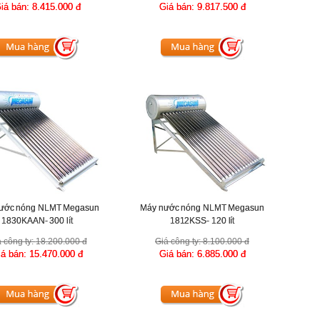
iá bán:
8.415.000 đ
Giá bán:
9.817.500 đ
ước nóng NLMT Megasun
Máy nước nóng NLMT Megasun
1830KAAN- 300 lít
1812KSS- 120 lít
 công ty:
18.200.000 đ
Giá công ty:
8.100.000 đ
iá bán:
15.470.000 đ
Giá bán:
6.885.000 đ