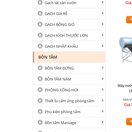
Gạch lát sân vườn
Giá
GẠCH GIÁ RẺ
GẠCH BÔNG GIÓ
GẠCH KÍCH THƯỚC LỚN
GẠCH NHẬP KHẨU
BỒN TẮM
BỒN TẮM ĐỨNG
BỒN TẮM NẰM
Máy nướ
PHÒNG XÔNG HƠI
18
Giá c
Thiết bị cảm ứng phòng tắm
Giá
Phụ kiện phòng tắm
Bồn tắm Massage