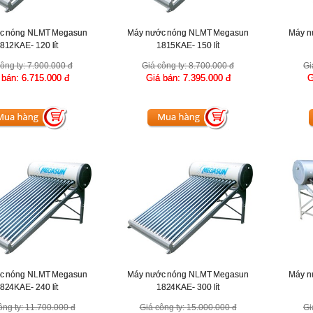
c nóng NLMT Megasun
Máy nước nóng NLMT Megasun
Máy n
812KAE- 120 lít
1815KAE- 150 lít
ông ty:
7.900.000 đ
Giá công ty:
8.700.000 đ
Gi
 bán:
6.715.000 đ
Giá bán:
7.395.000 đ
G
c nóng NLMT Megasun
Máy nước nóng NLMT Megasun
Máy n
824KAE- 240 lít
1824KAE- 300 lít
ông ty:
11.700.000 đ
Giá công ty:
15.000.000 đ
Gi