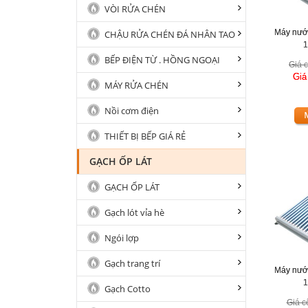
VÒI RỬA CHÉN
Máy nướ
CHẬU RỬA CHÉN ĐÁ NHÂN TAO
1
BẾP ĐIỆN TỪ . HỒNG NGOẠI
Giá c
Giá
MÁY RỬA CHÉN
Nồi cơm điện
THIẾT BỊ BẾP GIÁ RẺ
GẠCH ỐP LÁT
GẠCH ỐP LÁT
Gạch lót vỉa hè
Ngói lợp
Gạch trang trí
Máy nướ
1
Gạch Cotto
Giá c