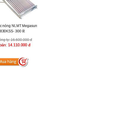
c nóng NLMT Megasun
830KSS- 300 lít
ông ty:
16.600.000 đ
 bán:
14.110.000 đ