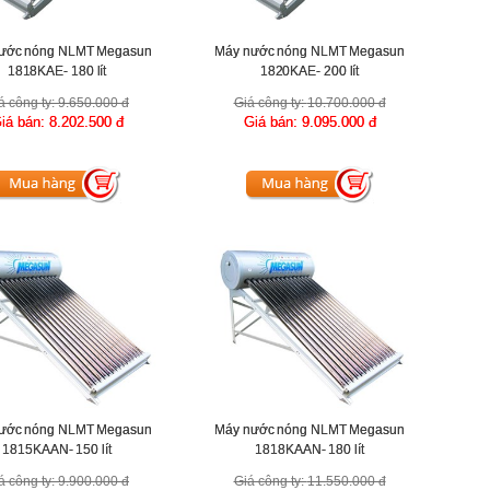
ước nóng NLMT Megasun
Máy nước nóng NLMT Megasun
1818KAE- 180 lít
1820KAE- 200 lít
á công ty:
9.650.000 đ
Giá công ty:
10.700.000 đ
iá bán:
8.202.500 đ
Giá bán:
9.095.000 đ
ước nóng NLMT Megasun
Máy nước nóng NLMT Megasun
1815KAAN- 150 lít
1818KAAN- 180 lít
á công ty:
9.900.000 đ
Giá công ty:
11.550.000 đ