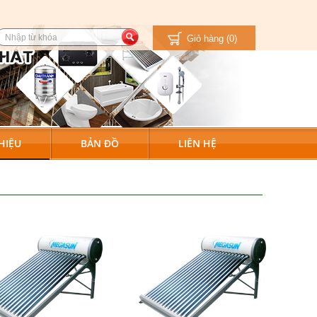
Giỏ hàng
(0)
HIỆU
BẢN ĐỒ
LIÊN HỆ