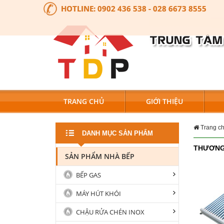
HOTLINE:
0902 436 538 - 028 6673 8555
TRANG CHỦ
GIỚI THIỆU
Trang c
DANH MỤC SẢN PHẨM
THƯƠNG
SẢN PHẨM NHÀ BẾP
BẾP GAS
MÁY HÚT KHÓI
CHẬU RỬA CHÉN INOX