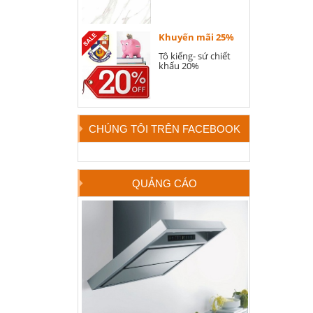
Khuyến mãi 25%
Tô kiếng- sứ chiết
khấu 20%
CHÚNG TÔI TRÊN FACEBOOK
QUẢNG CÁO