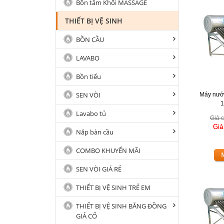
Bồn tắm Khối MASSAGE
THIẾT BỊ VỆ SINH
BỒN CẦU
LAVABO
Bồn tiểu
SEN VÒI
Máy nướ
1
Lavabo tủ
Giá c
Giá
Nắp bàn cầu
COMBO KHUYẾN MÃI
SEN VÒI GIÁ RẺ
THIẾT BỊ VỆ SINH TRẺ EM
THIẾT BỊ VỆ SINH BẰNG ĐỒNG
GIẢ CỔ