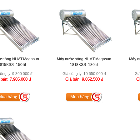
c nóng NLMT Megasun
Máy nước nóng NLMT Megasun
Máy n
815KSS- 150 lít
1818KSS- 180 lít
ông ty:
9.300.000 đ
Giá công ty:
10.650.000 đ
Giá
 bán:
7.905.000 đ
Giá bán:
9.052.500 đ
G