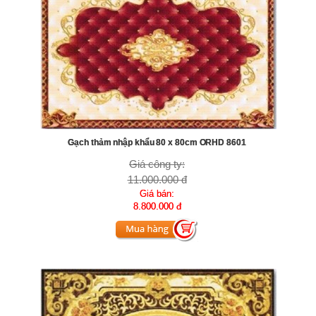
Gạch thảm nhập khẩu 80 x 80cm ORHD 8601
Giá công ty:
11.000.000 đ
Giá bán:
8.800.000 đ