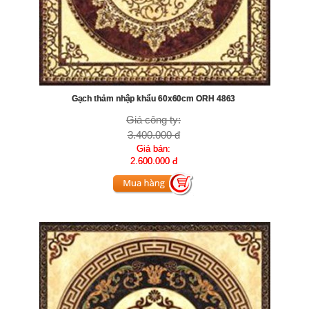
Gạch thảm nhập khẩu 60x60cm ORH 4863
Giá công ty:
3.400.000 đ
Giá bán:
2.600.000 đ