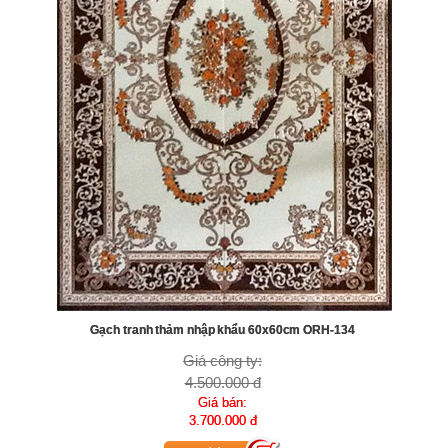
Gạch tranh thảm nhập khẩu 60x60cm ORH-134
Giá công ty:
4.500.000 đ
Giá bán:
3.700.000 đ