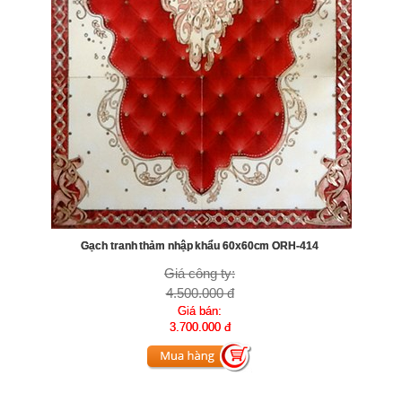
Gạch tranh thảm nhập khẩu 60x60cm ORH-414
Giá công ty:
4.500.000 đ
Giá bán:
3.700.000 đ