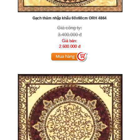
Gạch thảm nhập khẩu 60x60cm ORH 4864
Giá công ty:
3.400.000 đ
Giá bán:
2.600.000 đ