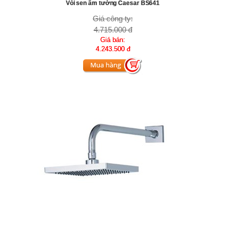
Vòi sen âm tường Caesar BS641
Giá công ty:
4.715.000 đ
Giá bán:
4.243.500 đ