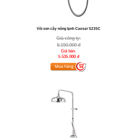
Vòi sen cây nóng lạnh Caesar S235C
Giá công ty:
6.150.000 đ
Giá bán:
5.535.000 đ