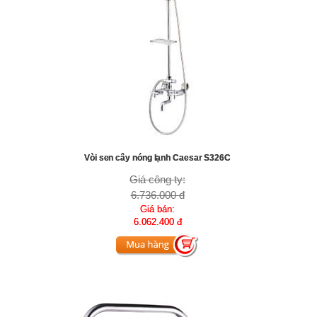
Vòi sen cây nóng lạnh Caesar S326C
Giá công ty:
6.736.000 đ
Giá bán:
6.062.400 đ