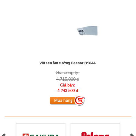
Vòi sen âm tường Caesar BS644
Giá công ty:
4.715.000 đ
Giá bán:
4.243.500 đ