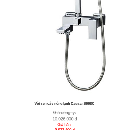
Vòi sen cây nóng lạnh Caesar S668C
Giá công ty:
10.026.000 đ
Giá bán:
9.023.400 đ